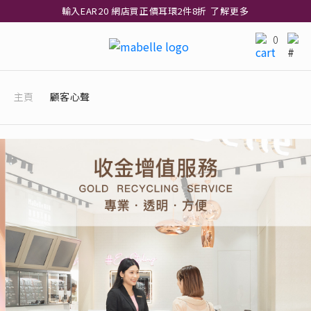
輸入EAR20 網店買正價耳環2件8折
了解更多
指定純銀動物耳環2件享7折
了解更多
0
網店限定 買鑽石吊墜享HK$300加購925純銀項鍊
了解更多
網店購物即享免費送貨服務
了解更多
主頁
顧客心聲
全港任何MaBelle門市自取貨
了解更多
網店限定 滿$3,000送精緻禮盒包裝及驚喜禮品
了解更多