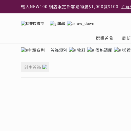
輸入NEW100 網店限定新客購物滿$1,000減$100
了解
輸入EAR20 網店買正價耳環2件8折
了解更多
指定純銀動物耳環2件享7折
了解更多
搜尋門市
繁體
網店限定 買鑽石吊墜享HK$300加購925純銀項鍊
了解
網店購物即享免費送貨服務
了解更多
選購首飾
最新
全港任何MaBelle門市自取貨
了解更多
網店限定 滿$3,000送精緻禮盒包裝及驚喜禮品
了解更
主題系列
首飾類別
物料
價格範圍
送禮
首飾類別
關於天然鑽
The Leo Diamond
專業穿耳體驗
最新推廣
關於收金增值服務
主題系列
ASHOKA
®
®
戒指
天然鑽體驗館
品牌介紹
專業服務
ELEMENTS 圓方新
探索收金增值的好處
聚光周年系
品牌介紹
刻字首飾
耳環
預約導賞
閃爍體驗
穿耳後護理
收金增值服務 | 預約體
收購金飾流程
專屬蜜語DI
鑽飾一覽
項鏈 & 吊墜
查詢預約資料
鑽飾一覽
預約穿耳
天然鑽體驗 | 立即登記
顧客心聲
花語
換鑽升卡
手鏈 & 手鐲
換鑽升卡
為何選擇我們
一掃即賞 | f-Dollar
常見問題
女皇之選
Lookbook
腳鏈
常見問題
Share友賞 | 會員推
收金店舖一覽
Facets of 
品牌系列
品牌系列
其它
收費詳情
閃爍鑽飾展 | 穿耳體
立即預約
閃亮時代
D Series
Royal
所有類別
近期活動
婚嫁禮遇 | 預約體驗
網店限定貨
Lucky You
Eternity