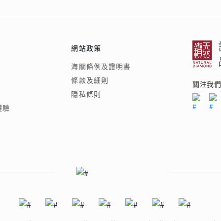
品
®
人氣推介
ne
每月優惠
ELEMENTS圓方新店隆重開幕
網球手鏈
網站政策
《花語》——初櫻鑽飾系列
珍珠系列
海關條例及證明書
條款及細則
關注我
隱私條則
體驗