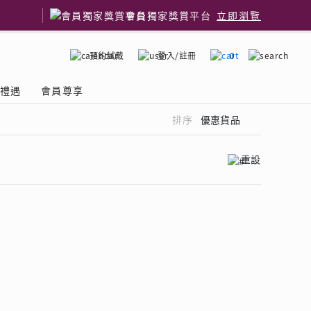
會員獨家獎賞平台
立即瀏覽
預約試戴
登入/註冊
0
嫁禮遇
會員尊享
排序
優惠貨品
重設
了解鑽石4C
國鑽石品牌