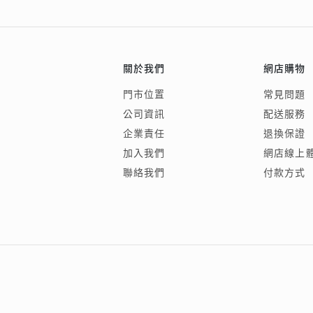
會員特選貨
更多推廣
BabyLEO
Beloved
求婚靈感
Turn to Shi
My First LEO
Breeze
關於我們
網店購物
幸福指環
門市位置
常見問題
公司資訊
配送服務
企業責任
退換保證
加入我們
網店線上
聯絡我們
付款方式