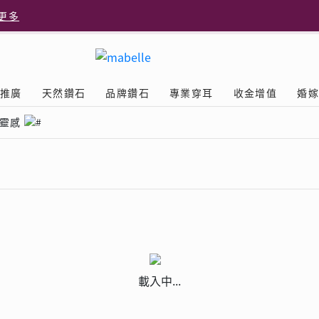
更多
更多
推廣
天然鑽石
品牌鑽石
專業穿耳
收金增值
婚
多
靈感
Diamond
鑽石學院
美耳體驗
送禮靈感
D.FL The Perfect
Natural Diamond
店隆重開幕
列
認識鑽石4C
美耳服務
可愛動物耳環
品牌故事
驗
Y鑽飾
挑選鑽石
預約美耳
字母鑽飾
品牌系列
鑽石證書
評估分析
十字形款式
獎勵
鑽石鑲嵌
美耳時尚
心形款式
薦計劃
Love
首飾保養
情侶款式
驗優惠
男士鑽飾
載入中...
品
LEO送禮靈感
探索天然鑽石
立即預約
The Leo Diamond
| 美
閃爍鑽飾展 | 穿耳活動