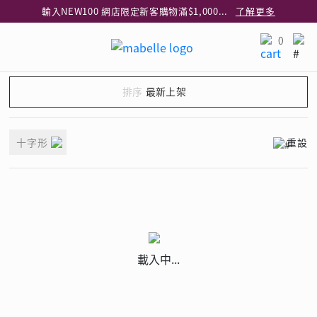
輸入NEW100 網店限定新客購物滿$1,000減$100
了解更多
輸入EAR20 網店買正價耳環2件8折
了解更多
0
指定純銀動物耳環2件享7折
了解更多
網店限定 買鑽石吊墜享HK$300加購925純銀項鍊
了解更多
最新上架
網店購物即享免費送貨服務
了解更多
全港任何MaBelle門市自取貨
了解更多
十字形
重設
網店限定 滿$3,000送精緻禮盒包裝及驚喜禮品
了解更多
載入中...