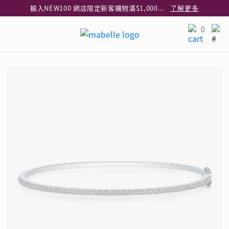
輸入NEW100 網店限定新客購物滿$1,000減$100
了解更多
輸入EAR20 網店買正價耳環2件8折
了解更多
0
指定純銀動物耳環2件享7折
了解更多
網店限定 買鑽石吊墜享HK$300加購925純銀項鍊
了解更多
網店購物即享免費送貨服務
了解更多
全港任何MaBelle門市自取貨
了解更多
網店限定 滿$3,000送精緻禮盒包裝及驚喜禮品
了解更多