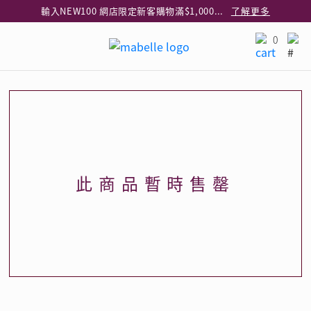
輸入NEW100 網店限定新客購物滿$1,000減$100
了解更多
輸入EAR20 網店買正價耳環2件8折
了解更多
0
指定純銀動物耳環2件享7折
了解更多
網店限定 買鑽石吊墜享HK$300加購925純銀項鍊
了解更多
網店購物即享免費送貨服務
了解更多
全港任何MaBelle門市自取貨
了解更多
網店限定 滿$3,000送精緻禮盒包裝及驚喜禮品
了解更多
此商品暫時售罄