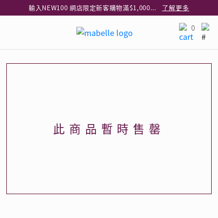
輸入NEW100 網店限定新客購物滿$1,000減$100
了解更多
輸入EAR20 網店買正價耳環2件8折
了解更多
0
指定純銀動物耳環2件享7折
了解更多
網店限定 買鑽石吊墜享HK$300加購925純銀項鍊
了解更多
網店購物即享免費送貨服務
了解更多
全港任何MaBelle門市自取貨
了解更多
網店限定 滿$3,000送精緻禮盒包裝及驚喜禮品
了解更多
此商品暫時售罄