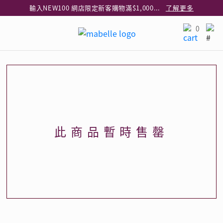
輸入NEW100 網店限定新客購物滿$1,000減$100
了解更多
輸入EAR20 網店買正價耳環2件8折
了解更多
0
指定純銀動物耳環2件享7折
了解更多
網店限定 買鑽石吊墜享HK$300加購925純銀項鍊
了解更多
網店購物即享免費送貨服務
了解更多
全港任何MaBelle門市自取貨
了解更多
網店限定 滿$3,000送精緻禮盒包裝及驚喜禮品
了解更多
此商品暫時售罄