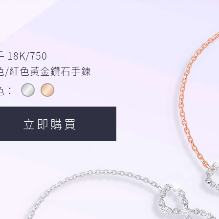
 18K/750
色/紅色黃金鑽石手鍊
色：
立即購買