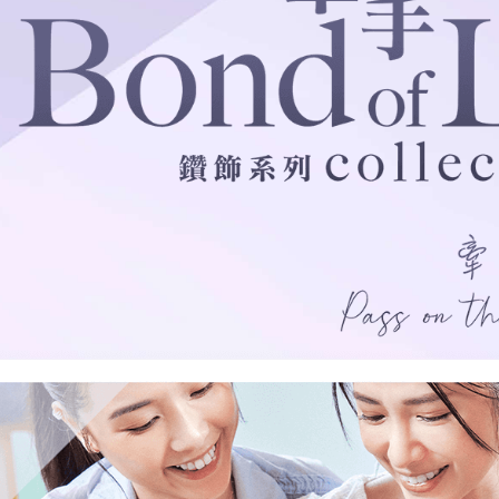
品
®
人氣推介
ne
每月優惠
ELEMENTS圓方新店隆重開幕
網球手鏈
《花語》——初櫻鑽飾系列
珍珠系列