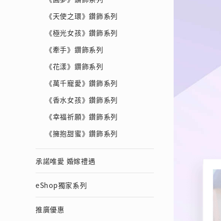
會員特選貨
更多推廣
BabyLEO
Beloved
《天使之環》鑽飾系列
求婚靈感
Turn to Shi
《極光女孩》鑽飾系列
My First LEO
Breeze
《牽手》鑽飾系列
幸福指環
《花漾》鑽飾系列
《萬千寵愛》鑽飾系列
《香水女孩》鑽飾系列
《幸福祈願》鑽飾系列
《擁抱甜蜜》鑽飾系列
承諾唯愛 婚嫁禮遇
eShop獨家系列
推廣優惠