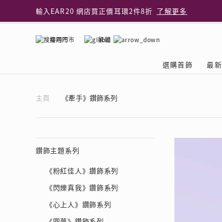
輸入EAR20 網店買正價耳環2件8折
了解更多
指定純銀動物耳環2件享7折
了解更多
網店限定 買鑽石吊墜享HK$300加購925純銀項鍊
了解
搜尋門市
繁體
網店購物即享免費送貨服務
了解更多
全港任何MaBelle門市自取貨
了解更多
選購首飾
最新
網店限定 滿$3,000送精緻禮盒包裝及驚喜禮品
了解更
首飾類別
關於天然鑽
The Leo Diamond
專業穿耳體驗
最新推廣
關於收金增值服務
主題系列
ASHOKA
®
®
主頁
《牽手》鑽飾系列
戒指
天然鑽體驗館
品牌介紹
專業服務
ELEMENTS 圓方新
探索收金增值的好處
聚光周年系
品牌介紹
耳環
預約導賞
閃爍體驗
穿耳後護理
收金增值服務 | 預約體
收購金飾流程
專屬蜜語DI
鑽飾一覽
項鏈 & 吊墜
查詢預約資料
鑽飾一覽
預約穿耳
天然鑽體驗 | 立即登記
顧客心聲
花語
換鑽升卡
鑽飾主題系列
手鏈 & 手鐲
換鑽升卡
為何選擇我們
一掃即賞 | f-Dollar
常見問題
女皇之選
Lookbook
《粉紅佳人》鑽飾系列
腳鏈
常見問題
Share友賞 | 會員推
收金店舖一覽
Facets of 
品牌系列
品牌系列
《閃爍真我》鑽飾系列
其它
收費詳情
閃爍鑽飾展 | 穿耳體
立即預約
閃亮時代
D Series
Royal
《心上人》鑽飾系列
所有類別
近期活動
婚嫁禮遇 | 預約體驗
網店限定貨
Lucky You
Eternity
《圓夢》鑽飾系列