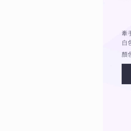
牽手
白
顏