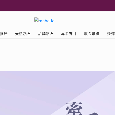
更多
推廣
天然鑽石
品牌鑽石
專業穿耳
收金增值
婚
多
Diamond
鑽石學院
美耳體驗
送禮靈感
D.FL The Perfect
Natural Diamond
店隆重開幕
列
認識鑽石4C
美耳服務
可愛動物耳環
品牌故事
驗
Y鑽飾
挑選鑽石
預約美耳
字母鑽飾
品牌系列
鑽石證書
評估分析
十字形款式
獎勵
鑽石鑲嵌
美耳時尚
心形款式
薦計劃
Love
首飾保養
情侶款式
驗優惠
男士鑽飾
品
LEO送禮靈感
探索天然鑽石
立即預約
The Leo Diamond
| 美
閃爍鑽飾展 | 穿耳活動