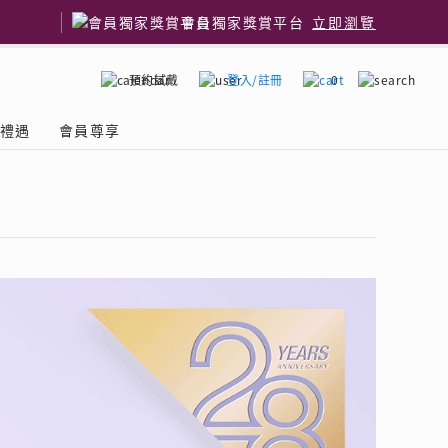
會員獨家獎賞平台
立即瀏覽
預約試戴
登入/註冊
0
嫁禮遇
會員尊享
了解鑽石4C
國鑽石品牌