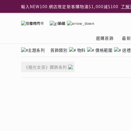
輸入NEW100 網店限定新客購物滿$1,000減$100
了解
輸入EAR20 網店買正價耳環2件8折
了解更多
指定純銀動物耳環2件享7折
了解更多
搜尋門市
繁體
網店限定 買鑽石吊墜享HK$300加購925純銀項鍊
了解
網店購物即享免費送貨服務
了解更多
選購首飾
最新
全港任何MaBelle門市自取貨
了解更多
網店限定 滿$3,000送精緻禮盒包裝及驚喜禮品
了解更
主題系列
首飾類別
物料
價格範圍
送禮
首飾類別
關於天然鑽
The Leo Diamond
專業穿耳體驗
最新推廣
關於收金增值服務
主題系列
ASHOKA
®
®
戒指
天然鑽體驗館
品牌介紹
專業服務
ELEMENTS 圓方新
探索收金增值的好處
聚光周年系
品牌介紹
《極光女孩》鑽飾系列
耳環
預約導賞
閃爍體驗
穿耳後護理
收金增值服務 | 預約體
收購金飾流程
專屬蜜語DI
鑽飾一覽
項鏈 & 吊墜
查詢預約資料
鑽飾一覽
預約穿耳
天然鑽體驗 | 立即登記
顧客心聲
花語
換鑽升卡
手鏈 & 手鐲
換鑽升卡
為何選擇我們
一掃即賞 | f-Dollar
常見問題
女皇之選
Lookbook
腳鏈
常見問題
Share友賞 | 會員推
收金店舖一覽
Facets of 
品牌系列
品牌系列
其它
收費詳情
閃爍鑽飾展 | 穿耳體
立即預約
閃亮時代
D Series
Royal
所有類別
近期活動
婚嫁禮遇 | 預約體驗
網店限定貨
Lucky You
Eternity