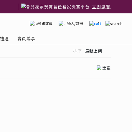
會員獨家獎賞平台
立即瀏覽
預約試戴
登入/註冊
0
嫁禮遇
會員尊享
排序
最新上架
重設
了解鑽石4C
國鑽石品牌