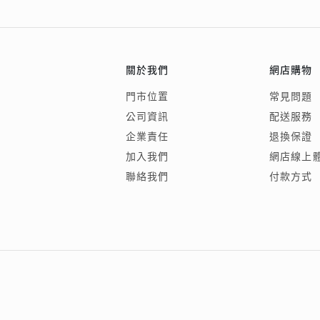
會員特選貨
更多推廣
BabyLEO
Beloved
求婚靈感
Turn to Shi
My First LEO
Breeze
關於我們
網店購物
幸福指環
門市位置
常見問題
公司資訊
配送服務
企業責任
退換保證
加入我們
網店線上
聯絡我們
付款方式