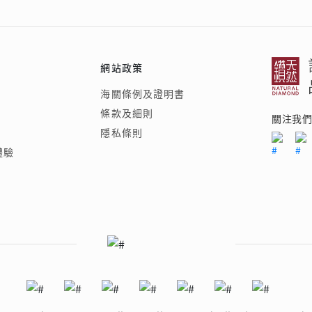
品
®
人氣推介
ne
每月優惠
ELEMENTS圓方新店隆重開幕
網球手鏈
網站政策
《花語》——初櫻鑽飾系列
珍珠系列
海關條例及證明書
條款及細則
關注我
隱私條則
體驗