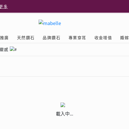
更多
更多
推廣
天然鑽石
品牌鑽石
專業穿耳
收金增值
婚
多
靈感
Diamond
鑽石學院
美耳體驗
送禮靈感
D.FL The Perfect
Natural Diamond
店隆重開幕
列
認識鑽石4C
美耳服務
可愛動物耳環
品牌故事
驗
Y鑽飾
挑選鑽石
預約美耳
字母鑽飾
品牌系列
鑽石證書
評估分析
十字形款式
獎勵
鑽石鑲嵌
美耳時尚
心形款式
薦計劃
Love
首飾保養
情侶款式
驗優惠
男士鑽飾
載入中...
品
LEO送禮靈感
探索天然鑽石
立即預約
The Leo Diamond
| 美
閃爍鑽飾展 | 穿耳活動