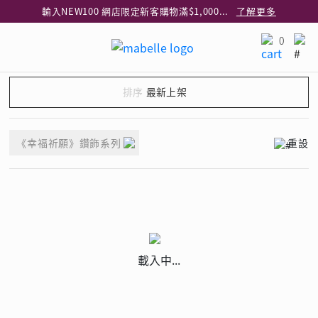
輸入NEW100 網店限定新客購物滿$1,000減$100
了解更多
輸入EAR20 網店買正價耳環2件8折
了解更多
0
指定純銀動物耳環2件享7折
了解更多
網店限定 買鑽石吊墜享HK$300加購925純銀項鍊
了解更多
最新上架
網店購物即享免費送貨服務
了解更多
全港任何MaBelle門市自取貨
了解更多
《幸福祈願》鑽飾系列
重設
網店限定 滿$3,000送精緻禮盒包裝及驚喜禮品
了解更多
載入中...